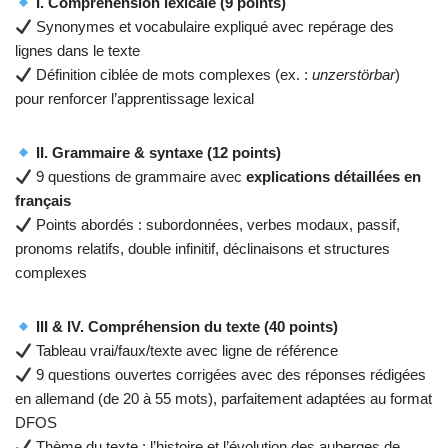
I. Compréhension lexicale (9 points)
Synonymes et vocabulaire expliqué avec repérage des
lignes dans le texte
Définition ciblée de mots complexes (ex. :
unzerstörbar
)
pour renforcer l’apprentissage lexical
II. Grammaire & syntaxe (12 points)
9 questions de grammaire avec
explications détaillées en
français
Points abordés : subordonnées, verbes modaux, passif,
pronoms relatifs, double infinitif, déclinaisons et structures
complexes
III & IV. Compréhension du texte (40 points)
Tableau vrai/faux/texte avec ligne de référence
9 questions ouvertes corrigées avec des réponses rédigées
en allemand (de 20 à 55 mots), parfaitement adaptées au format
DFOS
Thème du texte : l’histoire et l’évolution des auberges de