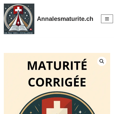
Aller
Annalesmaturite.ch
au
contenu